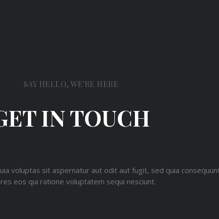
SAY HELLO, WE'RE HERE
GET IN TOUCH
 voluptas sit aspernatur aut odit aut fugit, sed quia consequun
res eos qui ratione voluptatem sequi nesciunt.