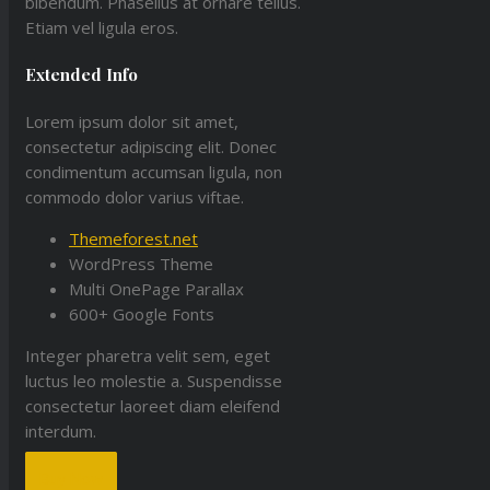
bibendum. Phasellus at ornare tellus.
Etiam vel ligula eros.
Extended Info
Lorem ipsum dolor sit amet,
consectetur adipiscing elit. Donec
condimentum accumsan ligula, non
commodo dolor varius viftae.
Themeforest.net
WordPress Theme
Multi OnePage Parallax
600+ Google Fonts
Integer pharetra velit sem, eget
luctus leo molestie a. Suspendisse
consectetur laoreet diam eleifend
interdum.
Buy Now