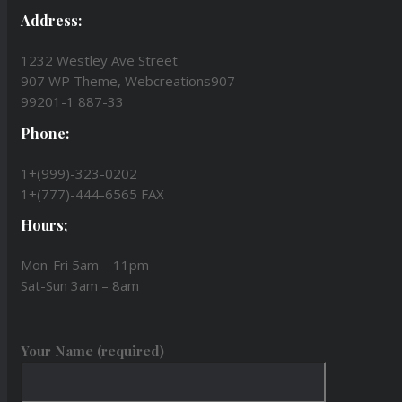
Address:
1232 Westley Ave Street
907 WP Theme, Webcreations907
99201-1 887-33
Phone:
1+(999)-323-0202
1+(777)-444-6565 FAX
Hours;
Mon-Fri 5am – 11pm
Sat-Sun 3am – 8am
Your Name (required)