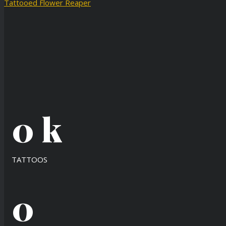
Tattooed Flower Reaper
0
k
TATTOOS
0