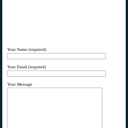
aspernatur aut odit aut fugit, sed quia consequuntur
magni dolores eos qui ratione voluptatem sequi
nesciunt.
Your Name (required)
Your Email (required)
Your Message