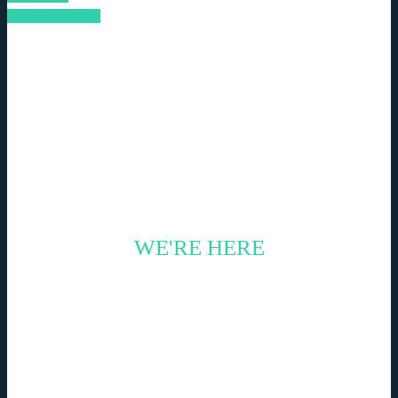
Load More Posts
WE'RE HERE
CONTACT US TODAY
Nemo enim ipsam voluptatem quia voluptas sit