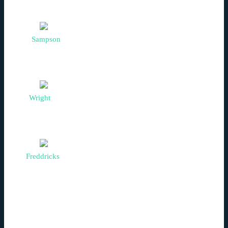
“Lorem ipsum dolor sit amet, consectetur adipisicing elit, sed
do eiusmod tempor incididunt ut labore et dolore magna
aliqua.”
Mark
Sampson
Customer
“Lorem ipsum dolor sit amet, consectetur adipisicing elit, sed
do eiusmod tempor incididunt ut labore et dolore magna
aliqua.”
Josh
Wright
Customer
“Lorem ipsum dolor sit amet, consectetur adipisicing elit, sed
do eiusmod tempor incididunt ut labore et dolore magna
aliqua.”
Bill
Freddricks
Customer