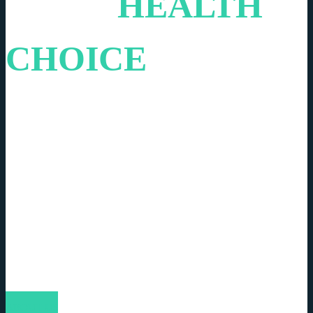
YOUR
HEALTH
CHOICE
MEDICAL
CENTER
Lorem ipsum dolor sit amet, consectetur adipisicing elit, sed do
eiusmod tempor incididunt ut labore et dolore magna aliqua.
ABOUT US