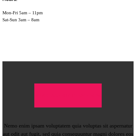
Mon-Fri 5am – 11pm
Sat-Sun 3am – 8am
PURCHASE 907 THEME NOW
Nemo enim ipsam voluptatem quia voluptas sit aspernatur
aut odit aut fugit, sed quia consequuntur magni dolores eos