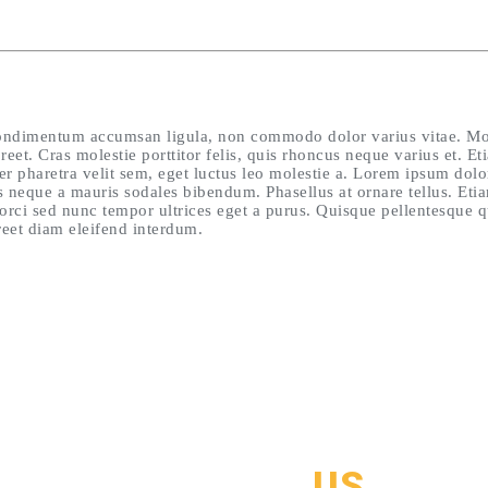
 condimentum accumsan ligula, non commodo dolor varius vitae. Mo
reet. Cras molestie porttitor felis, quis rhoncus neque varius et. E
ger pharetra velit sem, eget luctus leo molestie a. Lorem ipsum dol
neque a mauris sodales bibendum. Phasellus at ornare tellus. Etiam
e orci sed nunc tempor ultrices eget a purus. Quisque pellentesque 
reet diam eleifend interdum.
HOW TO GET IN TOUCH
CONTACT
US