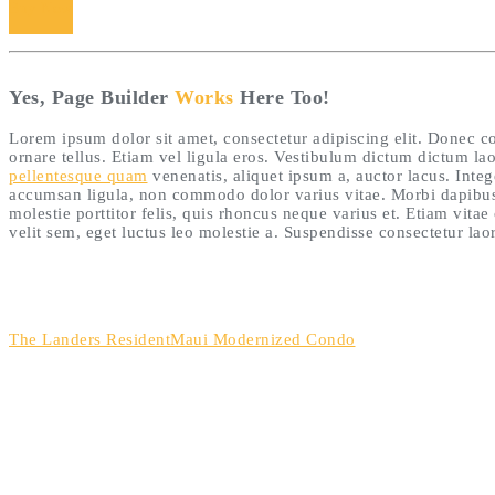
Buy Now
Yes, Page Builder
Works
Here Too!
Lorem ipsum dolor sit amet, consectetur adipiscing elit. Donec
ornare tellus. Etiam vel ligula eros. Vestibulum dictum dictum lao
pellentesque quam
venenatis, aliquet ipsum a, auctor lacus. Inte
accumsan ligula, non commodo dolor varius vitae. Morbi dapibus 
molestie porttitor felis, quis rhoncus neque varius et. Etiam vita
velit sem, eget luctus leo molestie a. Suspendisse consectetur lao
The Landers Resident
Maui Modernized Condo