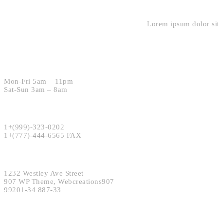
Lorem ipsum dolor sit
Hours:
Mon-Fri 5am – 11pm
Sat-Sun 3am – 8am
Phone:
1+(999)-323-0202
1+(777)-444-6565 FAX
Address:
1232 Westley Ave Street
907 WP Theme, Webcreations907
99201-34 887-33
SEND EMAIL